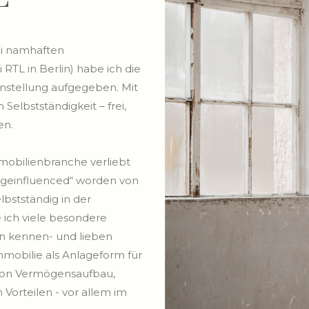
ei namhaften
RTL in Berlin) habe ich die
nstellung aufgegeben. Mit
Selbstständigkeit – frei,
en.
mmobilienbranche verliebt
„geinfluenced“ worden von
lbstständig in der
 ich viele besondere
en kennen- und lieben
Immobilie als Anlageform für
 Von Vermögensaufbau,
Vorteilen - vor allem im