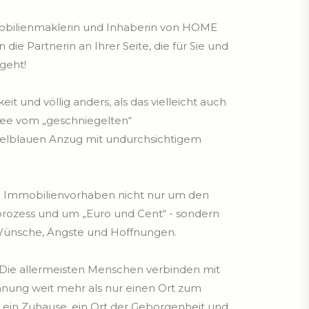
mobilienmaklerin und Inhaberin von HOME
e Partnerin an Ihrer Seite, die für Sie und
geht!
eit und völlig anders, als das vielleicht auch
hee vom „geschniegelten“
elblauen Anzug mit undurchsichtigem
m Immobilienvorhaben nicht nur um den
prozess und um „Euro und Cent“ - sondern
Wünsche, Ängste und Hoffnungen.
 Die allermeisten Menschen verbinden mit
nung weit mehr als nur einen Ort zum
t, ein Zuhause, ein Ort der Geborgenheit und