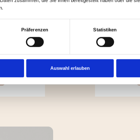
 Daten zusammen, die Sie ihnen bereitgestellt haben oder die s
n.
Präferenzen
Statistiken
age? (Neubau,
Sie möchten 
Auswahl erlauben