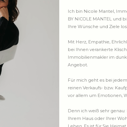
Ich bin Nicole Mantel, Im
BY NICOLE MANTEL und bin di
Ihre Wünsche und Ziele los
Mit Herz, Empathie, Ehrlichk
bei Ihnen verankerte Klisc
Immobilienmakler im dunk
Angebot.
Für mich geht es bei jede
reinen Verkaufs- bzw. Kauf
vor allem um Emotionen, 
Denn ich weiß sehr genau:
Ihrem Haus oder Ihrer Woh
Leben. Es ist für Sie Heima