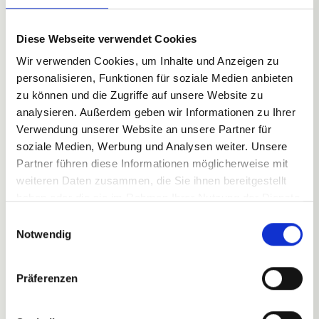
Haftung für Inhalte
Als Diensteanbieter sind wir gemäß § 7 Abs.1 TMG für
Diese Webseite verwendet Cookies
eigene Inhalte auf diesen Seiten nach den
Wir verwenden Cookies, um Inhalte und Anzeigen zu
allgemeinen Gesetzen verantwortlich. Nach §§ 8 bis 10
personalisieren, Funktionen für soziale Medien anbieten
TMG sind wir als Diensteanbieter jedoch nicht
zu können und die Zugriffe auf unsere Website zu
analysieren. Außerdem geben wir Informationen zu Ihrer
verpflichtet, übermittelte oder gespeicherte fremde
Verwendung unserer Website an unsere Partner für
Informationen zu überwachen oder nach Umständen
soziale Medien, Werbung und Analysen weiter. Unsere
zu forschen, die auf eine rechtswidrige Tätigkeit
Partner führen diese Informationen möglicherweise mit
hinweisen. Verpflichtungen zur Entfernung oder
weiteren Daten zusammen, die Sie ihnen bereitgestellt
Sperrung der Nutzung von Informationen nach
haben oder die sie im Rahmen Ihrer Nutzung der Dienste
gesammelt haben.
den allgemeinen Gesetzen bleiben hiervon unberührt.
E
Notwendig
i
Eine diesbezügliche Haftung ist jedoch erst ab dem
n
Zeitpunkt der Kenntnis einer konkreten
w
Rechtsverletzung möglich. Bei Bekanntwerden von
Präferenzen
i
entsprechenden Rechtsverletzungen werden wir
l
diese Inhalte umgehend entfernen.