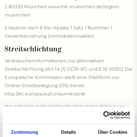
2 80333 München
www.ihk-muenchen.de/region-
muenchen
Erlaubnis nach § 34c Absatz 1 Satz 1 Nummer 1
Gewerbeordnung (Immobilienmakler)
Streitschlichtung
Verbraucherinformationen zur alternativen
Streitschlichtung (Art 14 (1) ODR-VO und § 36 VSBG) Die
Europäische Kommission stellt eine Plattform zur
Online-Streitbeilegung (OS) bereit:
http://ec.europa.eu/consumers/odr
Wir nehmen nicht an Streitbeilegungsverfahren vor
einer Verbraucherschlichtungsstelle teil.
E-Mail:
nm@home-nicolemantel.de
Zustimmung
Details
Über Cookies